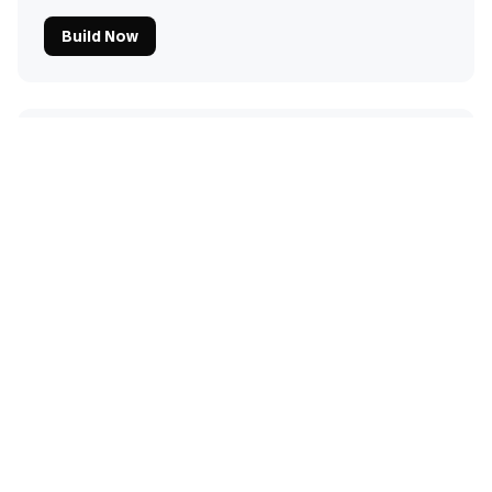
Build Now
Constructor de visualizaciones de
datos
Transforma datos en bruto de clientes en
visualizaciones atractivas y resúmenes
ejecutivos automáticamente.
Build Now