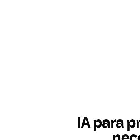
IA para p
nec