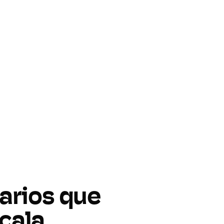
iarios que
cala