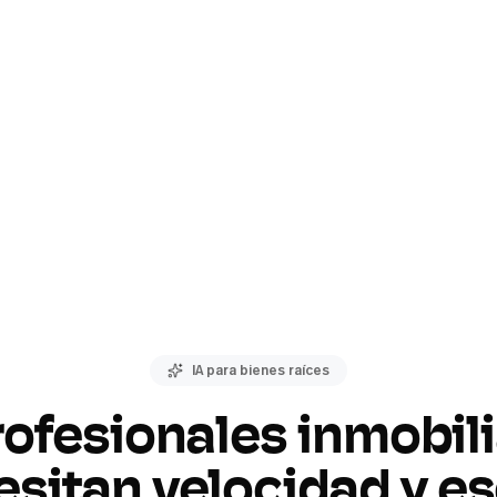
IA para bienes raíces
rofesionales inmobil
esitan velocidad y es