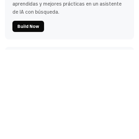
aprendidas y mejores prácticas en un asistente
de IA con búsqueda.
Build Now
Asistente de pruebas
Genera automáticamente casos de prueba y
escenarios de validación según los requisitos de
integración.
Build Now