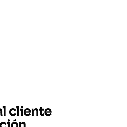
l cliente
ción