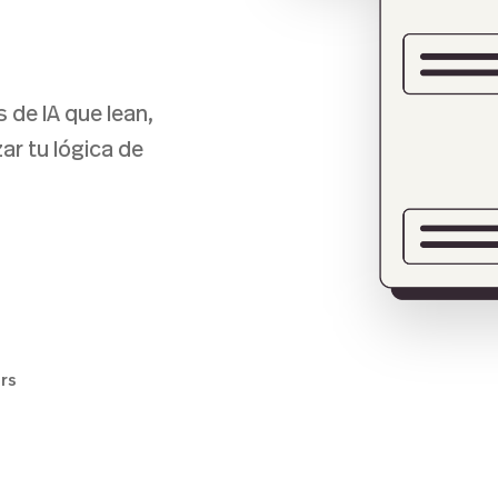
 de IA que lean,
ar tu lógica de
ers