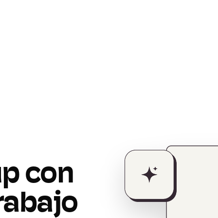
up con
trabajo