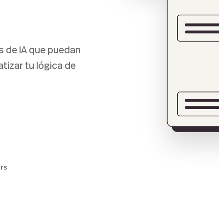
s de IA que puedan
atizar tu lógica de
ers