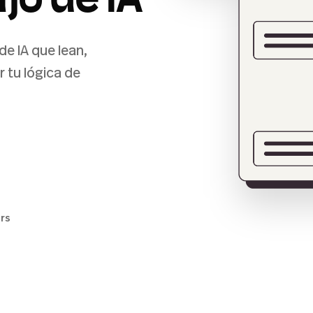
jo de IA
e IA que lean,
 tu lógica de
ers