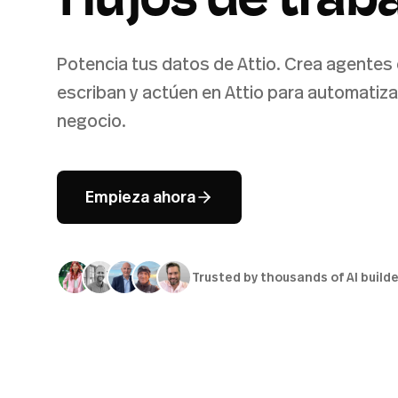
flujos de traba
Potencia tus datos de Attio. Crea agentes d
escriban y actúen en Attio para automatizar
negocio.
Empieza ahora
Trusted by thousands of AI build