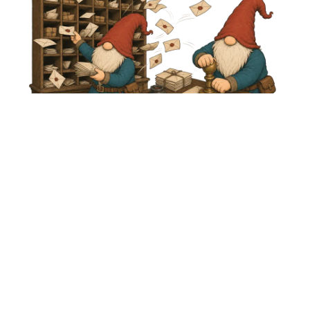
Una dirección real, no un noreply
Tus clientes escriben a una dirección de email real
alojada en Pickaxe. Las respuestas se agrupan en hilos,
las firmas se muestran y los archivos adjuntos