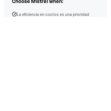
Choose
Mistral
when:
La eficiencia en costos es una prioridad
Necesitas cumplimiento europeo
Buscas rendimiento competitivo a menor
costo
Estás creando aplicaciones sensibles al
costo
Prefieres modelos inspirados en código
abierto
Explore
Mistral
Models