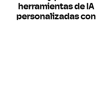
herramientas de IA
personalizadas con
Pickaxe
Crea
Personaliza
Monetiza
Monitorea
Crea IA a tu manera
Crea herramientas de IA
personalizadas sin programar. Sube