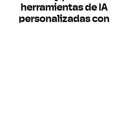
herramientas de IA
personalizadas con
Pickaxe
Crea
Personaliza
Monetiza
Monitorea
Crea IA a tu manera
Crea herramientas de IA
personalizadas sin programar. Sube