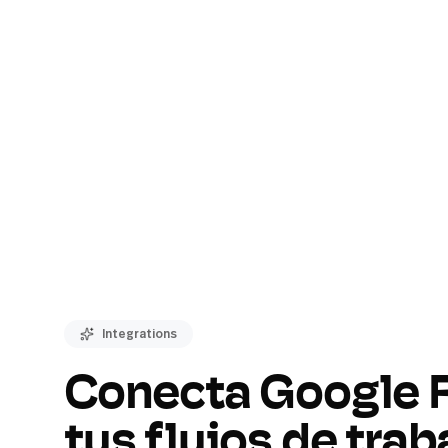
Integrations
Conecta Google F
tus flujos de trab