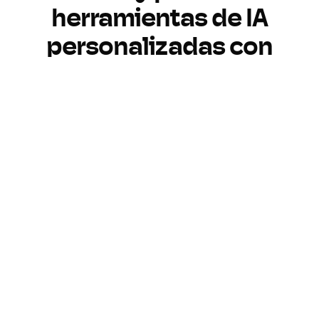
herramientas de IA
personalizadas con
Pickaxe
Crea
Personaliza
Monetiza
Monitorea
Crea IA a tu manera
Crea herramientas de IA
personalizadas sin programar. Sube