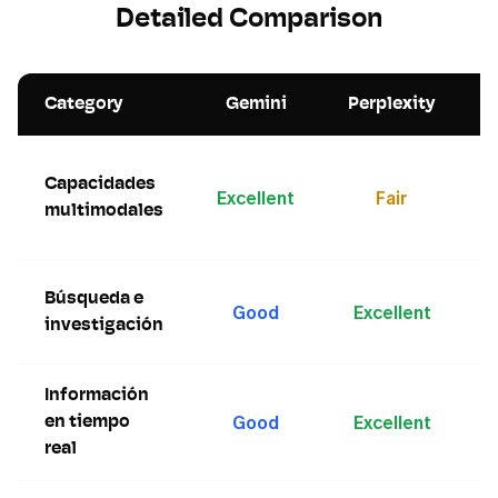
Detailed Comparison
Category
Gemini
Perplexity
G
Capacidades
d
Excellent
Fair
t
multimodales
m
P
Búsqueda e
Good
Excellent
d
investigación
b
Información
P
Good
Excellent
t
en tiempo
a
real