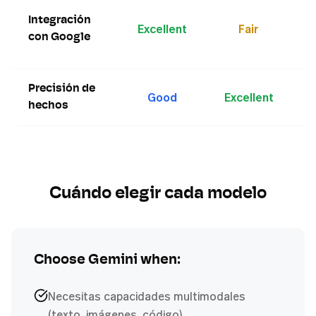
G
Integración
i
Excellent
Fair
l
con Google
d
Precisión de
P
Good
Excellent
c
hechos
Cuándo elegir cada modelo
Choose
Gemini
when:
Necesitas capacidades multimodales
(texto, imágenes, código)