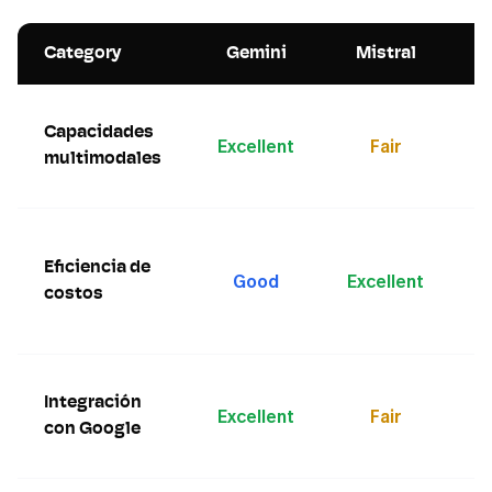
Category
Gemini
Mistral
N
G
Capacidades
d
Excellent
Fair
t
multimodales
m
Mi
m
Eficiencia de
Good
Excellent
re
costos
ca
pr
Ge
Integración
in
Excellent
Fair
lo
con Google
d