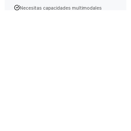
Necesitas capacidades multimodales
(texto, imágenes, código)
La integración con servicios de Google es
importante
Priorizar velocidad y eficiencia
Estás creando aplicaciones mejoradas con
búsqueda
Necesitas sólidas capacidades de
generación de código
Explore
Gemini
Models