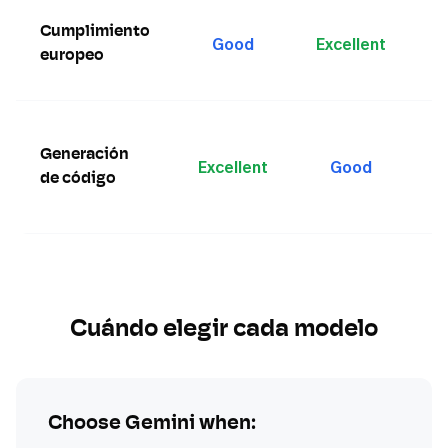
Mi
Cumplimiento
un
Good
Excellent
en
europeo
U
Ge
m
Generación
Excellent
Good
c
de código
d
p
Cuándo elegir cada modelo
Choose
Gemini
when: