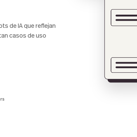
s de IA que reflejan
rtan casos de uso
ers