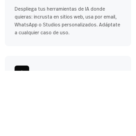
Despliega tus herramientas de IA donde
quieras: incrusta en sitios web, usa por email,
WhatsApp o Studios personalizados. Adáptate
a cualquier caso de uso.
Guía de migración
Recibe ayuda experta para migrar tus
herramientas y flujos de trabajo actuales.
Nuestro equipo te acompaña paso a paso para
asegurar una transición sin problemas.