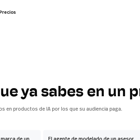
Precios
 en un
e se
que ya sabes en un 
 en productos de IA por los que su audiencia paga.
ybooks y
A con tu marca, y
rol y entrega
marca de un
El agente de modelado de un asesor