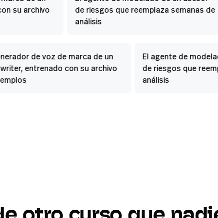
on su archivo
de riesgos que reemplaza semanas de
análisis
generador de voz de marca de un
El agente de model
ywriter, entrenado con su archivo
de riesgos que re
ejemplos
análisis
de
otro
curso
que
nadi