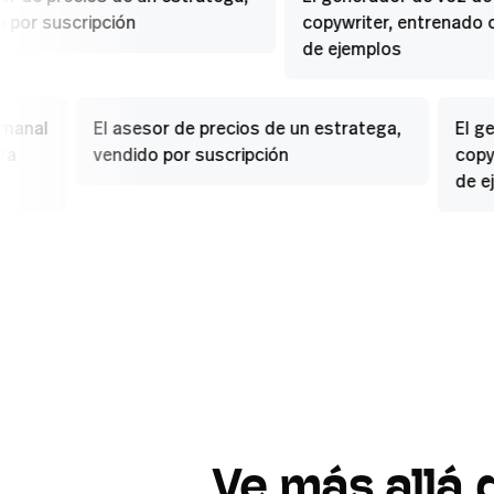
por suscripción
copywriter, entrenado c
incluidos.
de ejemplos
Start building free
semanal
El asesor de precios de un estratega,
El 
ara
vendido por suscripción
cop
de 
Ve
más
allá