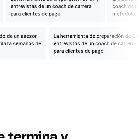
entrevistas de un coach de carrera
coach de fit
para clientes de pago
metodologí
ado de un asesor
La herramienta de preparación de C
emplaza semanas de
entrevistas de un coach de carrera
para clientes de pago
e
termina
y