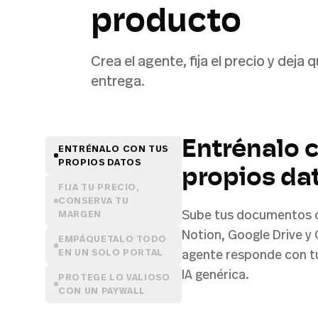
producto
Crea el agente, fija el precio y dej
entrega.
Entrénalo 
ENTRÉNALO CON TUS
PROPIOS DATOS
propios da
FIJA TU PRECIO,
CONSERVA TU
Sube tus documentos 
MARGEN
Notion, Google Drive y
EMPÁQUETALO TODO
EN UN SOLO PORTAL
agente responde con t
IA genérica.
PROTEGE LO VALIOSO
CON UN PAYWALL