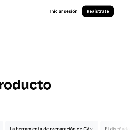
Iniciar sesión
Regístrate
producto
La herramienta de preparación de CV y
El diseñador