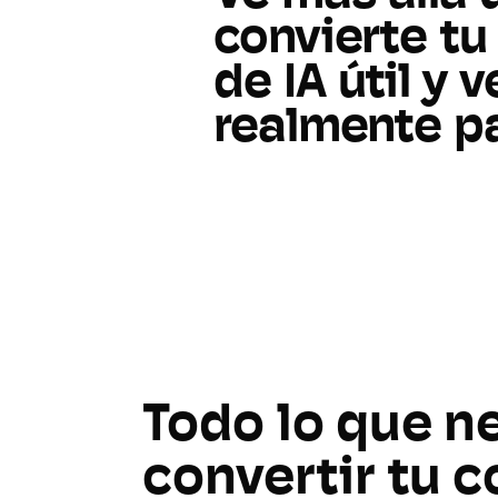
convierte
tu
de
IA
útil
y
v
realmente
p
Todo lo que n
convertir tu 