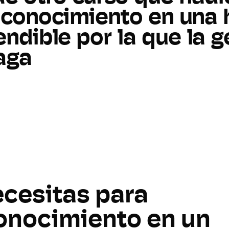
conocimiento
en
una
endible
por
la
que
la
g
aga
ecesitas para
conocimiento en un