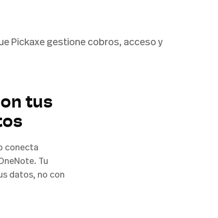
a que Pickaxe gestione cobros, acceso y
con tus
tos
o conecta
 OneNote. Tu
us datos, no con